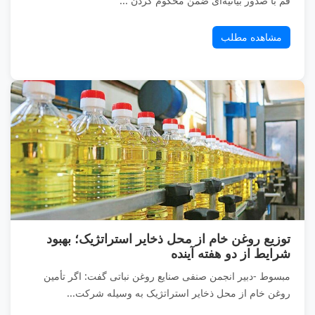
قم با صدور بیانیه‌ای ضمن محکوم کردن ...
مشاهده مطلب
توزیع روغن خام از محل ذخایر استراتژیک؛ بهبود
شرایط از دو هفته آینده
مبسوط -دبیر انجمن صنفی صنایع روغن نباتی گفت: اگر تأمین
روغن خام از محل ذخایر استراتژیک به وسیله شرکت...